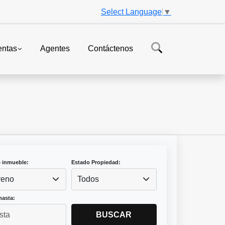
Select Language
▼
entas
Agentes
Contáctenos
e inmueble:
Estado Propiedad:
reno
Todos
hasta:
BUSCAR