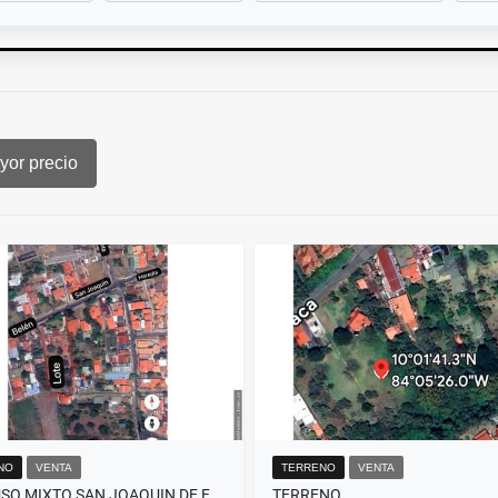
or precio
NO
VENTA
TERRENO
VENTA
LOTE USO MIXTO SAN JOAQUIN DE FLORES HEREDIA
TERRENO