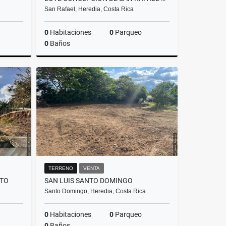
San Rafael, Heredia, Costa Rica
0
Habitaciones
0
Parqueo
0
Baños
Venta
Venta
.000.000
₡210.000.000
TERRENO
VENTA
XTO
SAN LUIS SANTO DOMINGO
Santo Domingo, Heredia, Costa Rica
0
Habitaciones
0
Parqueo
0
Baños