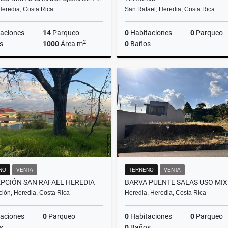
Heredia, Costa Rica
San Rafael, Heredia, Costa Rica
aciones
14
Parqueo
0
Habitaciones
0
Parqueo
2
s
1000
Área m
0
Baños
Venta
₡680.000.000
₡265
NO
VENTA
TERRENO
VENTA
PCIÓN SAN RAFAEL HEREDIA
BARVA PUENTE SALAS USO MI
ión, Heredia, Costa Rica
Heredia, Heredia, Costa Rica
aciones
0
Parqueo
0
Habitaciones
0
Parqueo
s
0
Baños