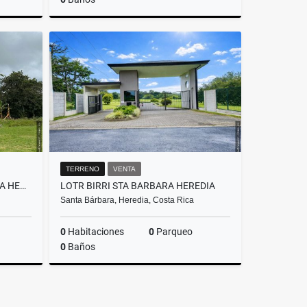
Venta
Venta
.000.000
₡150.000.000
TERRENO
VENTA
LOTE SAN JOSÉ DE LA MONTAÑA HEREDIA
LOTR BIRRI STA BARBARA HEREDIA
Santa Bárbara, Heredia, Costa Rica
0
Habitaciones
0
Parqueo
0
Baños
Venta
Venta
.000.000
₡88.000.000