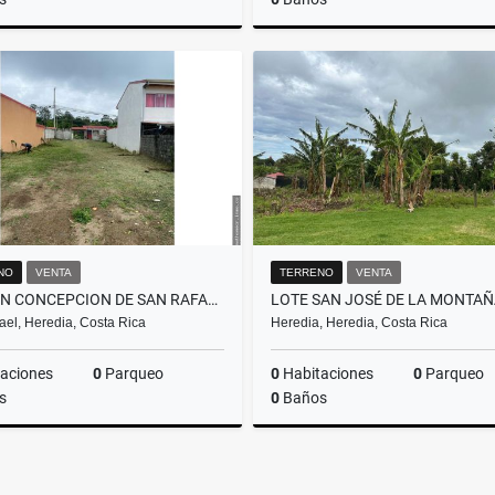
Venta
₡180.000.000
₡150
NO
VENTA
TERRENO
VENTA
LOTE EN CONCEPCION DE SAN RAFAEL
ael, Heredia, Costa Rica
Heredia, Heredia, Costa Rica
aciones
0
Parqueo
0
Habitaciones
0
Parqueo
s
0
Baños
Venta
₡140.000.000
₡110