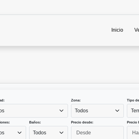
Inicio
V
ad:
Zona:
Tipo d
os
Todos
Ter
iones:
Baños:
Precio desde:
Precio 
os
Todos