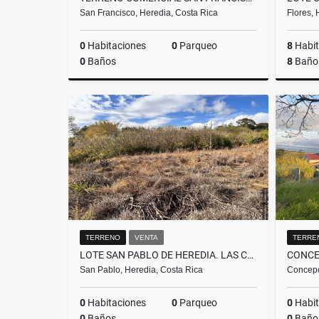
San Francisco, Heredia, Costa Rica
Flores, 
0
Habitaciones
0
Parqueo
8
Habit
0
Baños
8
Baño
Venta
₡810.000.000
TERRENO
VENTA
TERRE
LOTE SAN PABLO DE HEREDIA. LAS CRUCES
CONCE
San Pablo, Heredia, Costa Rica
Concepc
0
Habitaciones
0
Parqueo
0
Habit
0
Baños
0
Baño