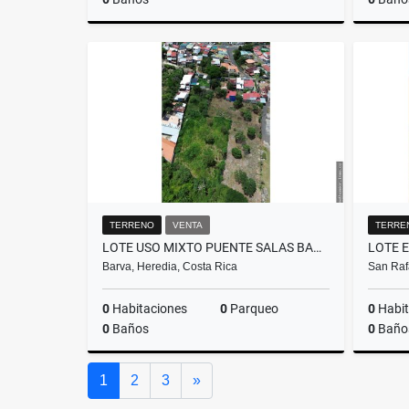
Venta
₡190.000.000
TERRENO
VENTA
TERRE
LOTE USO MIXTO PUENTE SALAS BARVA HEREDIA
Barva, Heredia, Costa Rica
San Raf
0
Habitaciones
0
Parqueo
0
Habit
0
Baños
0
Baño
Venta
Siguiente
1
2
3
»
₡150.000.000