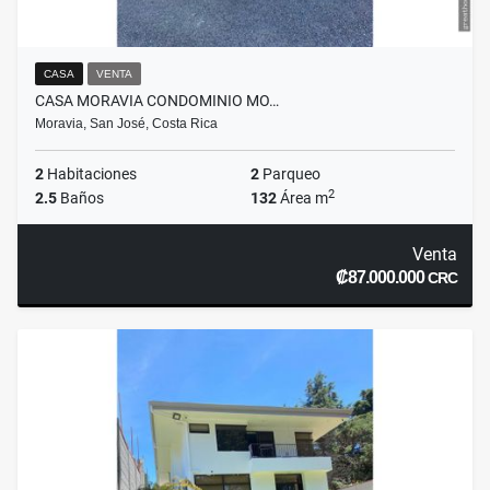
CASA
VENTA
CASA MORAVIA CONDOMINIO MO…
Moravia, San José, Costa Rica
2
Habitaciones
2
Parqueo
2
2.5
Baños
132
Área m
Venta
₡87.000.000
CRC