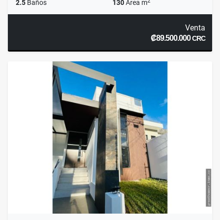
2
2.5
Baños
130
Área m
Venta
₡89.500.000
CRC