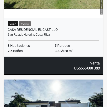
CASA
VENTA
CASA RESIDENCIAL EL CASTILLO
San Rafael, Heredia, Costa Rica
3
Habitaciones
5
Parqueo
2
2.5
Baños
300
Área m
Venta
US$555,000
USD