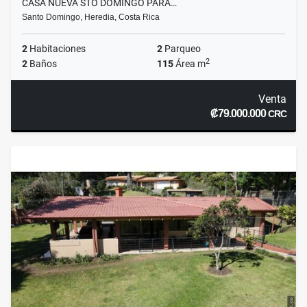
CASA NUEVA STO DOMINGO PARÁ…
Santo Domingo, Heredia, Costa Rica
2
Habitaciones
2
Parqueo
2
2
Baños
115
Área m
Venta
₡79.000.000
CRC