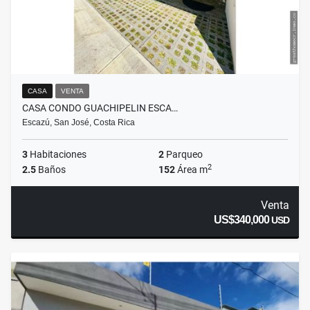
CASA
VENTA
CASA CONDO GUACHIPELIN ESCA…
Escazú, San José, Costa Rica
3
Habitaciones
2
Parqueo
2
2.5
Baños
152
Área m
Venta
US$340,000
USD