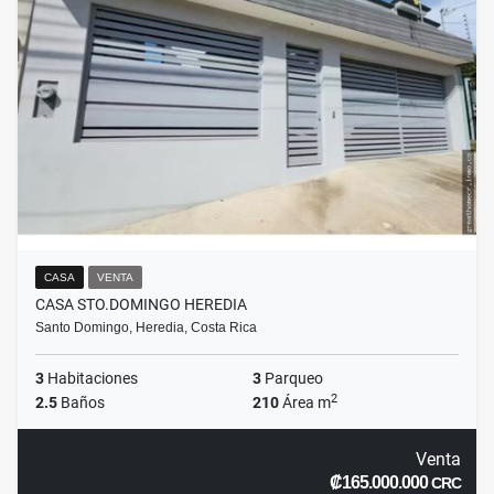
CASA
VENTA
CASA STO.DOMINGO HEREDIA
Santo Domingo, Heredia, Costa Rica
3
Habitaciones
3
Parqueo
2
2.5
Baños
210
Área m
Venta
₡165.000.000
CRC