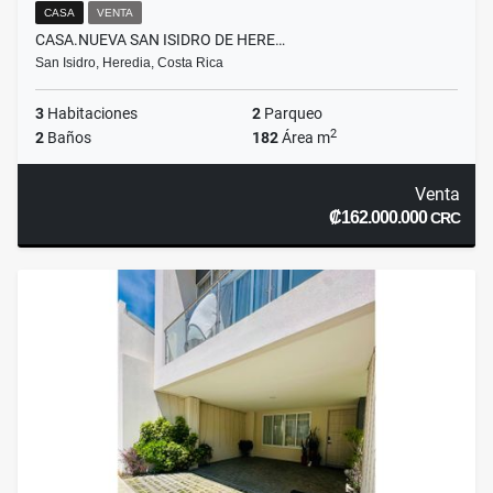
CASA
VENTA
CASA.NUEVA SAN ISIDRO DE HERE…
San Isidro, Heredia, Costa Rica
3
Habitaciones
2
Parqueo
2
2
Baños
182
Área m
Venta
₡162.000.000
CRC