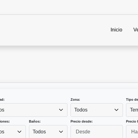
Inicio
V
ad:
Zona:
Tipo d
os
Todos
Ter
iones:
Baños:
Precio desde:
Precio 
os
Todos