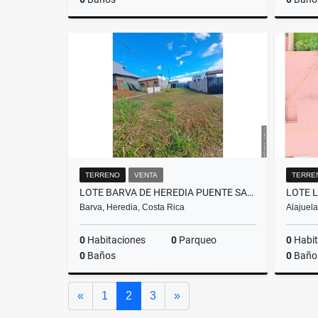
Venta
₡65.000.000
TERRENO
VENTA
TERRE
LOTE BARVA DE HEREDIA PUENTE SALAS
LOTE 
Barva, Heredia, Costa Rica
Alajuela
0
Habitaciones
0
Parqueo
0
Habit
0
Baños
0
Baño
Venta
Anterior
Siguiente
«
1
2
3
»
₡40.000.000