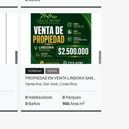
Venta
Venta
.000.000
₡45.000.000
TERRENO
VENTA
PROPIEDAD EN VENTA LINDORA SANTA ANA
Santa Ana, San José, Costa Rica
0
Habitaciones
0
Parqueo
2
0
Baños
900
Área m
Venta
Venta
.342.470
US$2,500,000