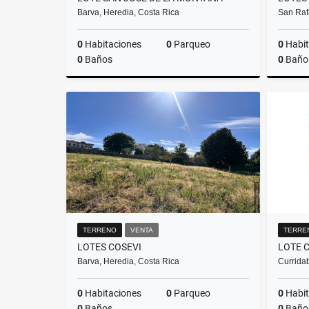
Barva, Heredia, Costa Rica
San Raf
0
Habitaciones
0
Parqueo
0
Habit
0
Baños
0
Baño
Venta
₡88.000.000
TERRENO
VENTA
TERRE
LOTES COSEVI
LOTE 
Barva, Heredia, Costa Rica
Curridab
0
Habitaciones
0
Parqueo
0
Habit
0
Baños
0
Baño