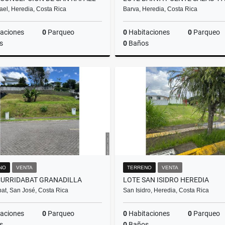
ael, Heredia, Costa Rica
Barva, Heredia, Costa Rica
aciones
0
Parqueo
0
Habitaciones
0
Parqueo
s
0
Baños
Venta
₡75.000.000
₡66
NO
VENTA
TERRENO
VENTA
CURRIDABAT GRANADILLA
LOTE SAN ISIDRO HEREDIA
at, San José, Costa Rica
San Isidro, Heredia, Costa Rica
aciones
0
Parqueo
0
Habitaciones
0
Parqueo
s
0
Baños