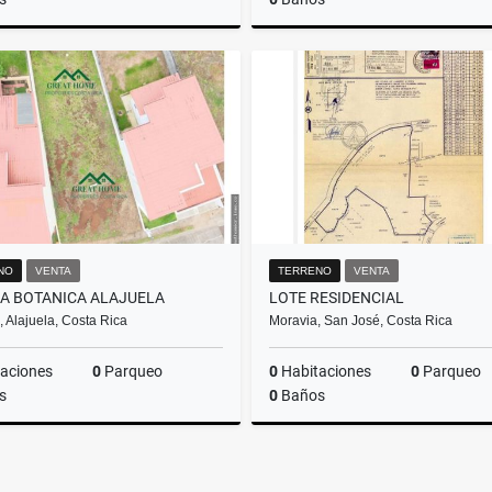
Venta
₡60.000.000
₡58
NO
VENTA
TERRENO
VENTA
LA BOTANICA ALAJUELA
LOTE RESIDENCIAL
, Alajuela, Costa Rica
Moravia, San José, Costa Rica
aciones
0
Parqueo
0
Habitaciones
0
Parqueo
s
0
Baños
Venta
₡36.500.000
₡5