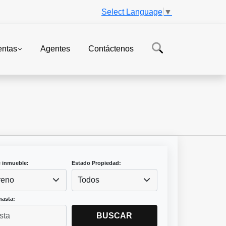
Select Language
▼
entas
Agentes
Contáctenos
e inmueble:
Estado Propiedad:
reno
Todos
hasta:
BUSCAR