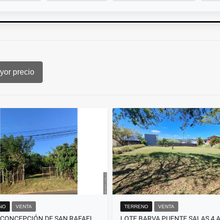
or precio
NO
VENTA
TERRENO
VENTA
 CONCEPCIÓN DE SAN RAFAEL