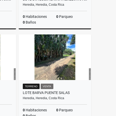
Heredia, Heredia, Costa Rica
0
Habitaciones
0
Parqueo
0
Baños
Venta
Venta
.000.000
₡65.000.000
TERRENO
VENTA
LOTE BARVA PUENTE SALAS
Heredia, Heredia, Costa Rica
0
Habitaciones
0
Parqueo
0
Baños