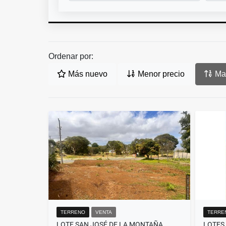
Ordenar por:
Más nuevo
Menor precio
May
TERRENO
VENTA
TERRE
LOTE SAN JOSÉ DE LA MONTAÑA
LOTES