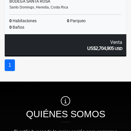
BODEGA SANTA ROSA
Santo Domingo, Heredia, Costa Rica
0
Habitaciones
0
Parqueo
0
Baños
Venta
US$2,704,905
USD
1
QUIÉNES SOMOS