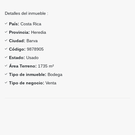
Detalles del inmueble :
País:
Costa Rica
Provincia:
Heredia
Ciudad:
Barva
Código:
9878905
Estado:
Usado
Área Terreno:
1735 m²
Tipo de inmueble:
Bodega
Tipo de negocio:
Venta