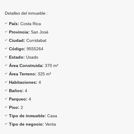
Detalles del inmueble :
País:
Costa Rica
Provincia:
San José
Ciudad:
Curridabat
Código:
9555264
Estado:
Usado
Área Construida:
370 m²
Área Terreno:
325 m²
Habitaciones:
4
Baños:
4
Parqueo:
4
Piso:
2
Tipo de inmueble:
Casa
Tipo de negocio:
Venta