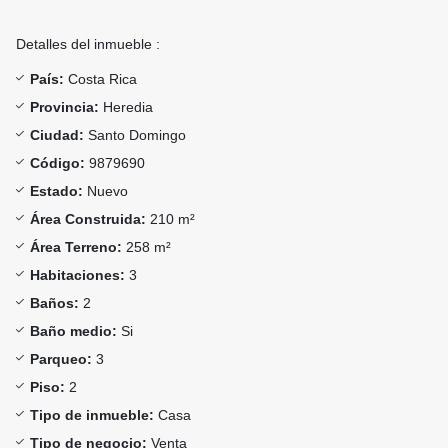
Detalles del inmueble :
País:
Costa Rica
Provincia:
Heredia
Ciudad:
Santo Domingo
Código:
9879690
Estado:
Nuevo
Área Construida:
210 m²
Área Terreno:
258 m²
Habitaciones:
3
Baños:
2
Baño medio:
Si
Parqueo:
3
Piso:
2
Tipo de inmueble:
Casa
Tipo de negocio:
Venta