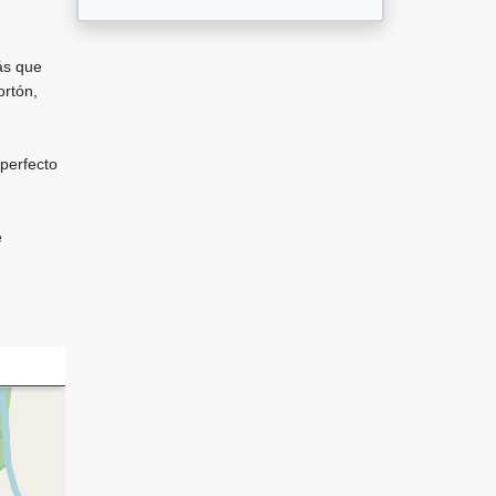
rás que
ortón,
 perfecto
e