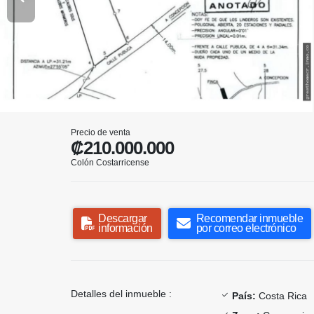
Precio de venta
₡210.000.000
Colón Costarricense
Descargar
Recomendar inmueble
información
por correo electrónico
Detalles del inmueble :
País:
Costa Rica