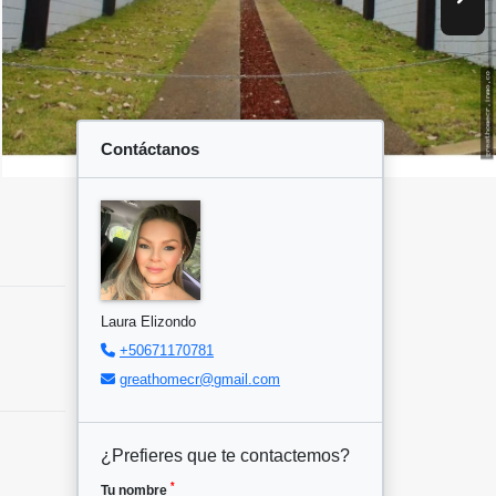
Contáctanos
Laura Elizondo
+50671170781
greathomecr@gmail.com
¿Prefieres que te contactemos?
*
Tu nombre