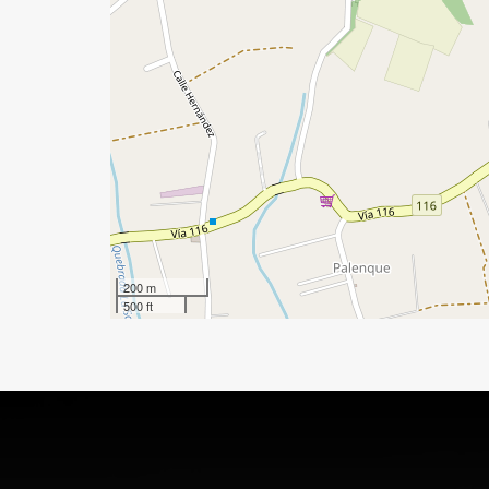
200 m
500 ft