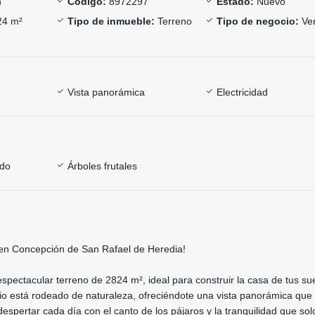
n
Código:
8972297
Estado:
Nuevo
4 m²
Tipo de inmueble:
Terreno
Tipo de negocio:
Ve
Vista panorámica
Electricidad
ado
Árboles frutales
en Concepción de San Rafael de Heredia!
pectacular terreno de 2824 m², ideal para construir la casa de tus su
o está rodeado de naturaleza, ofreciéndote una vista panorámica que 
despertar cada día con el canto de los pájaros y la tranquilidad que sol