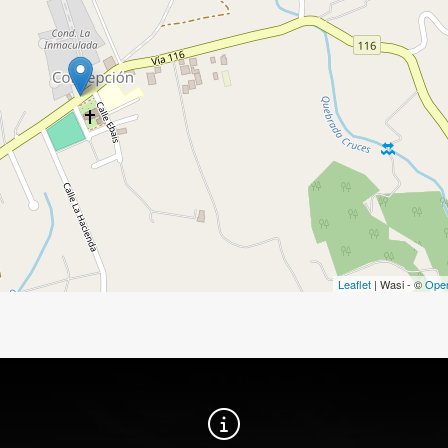
Leaflet
| Wasi - ©
Ope