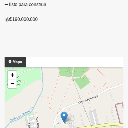
➖ listo para construir
💰₡190.000.000
Mapa
+
−