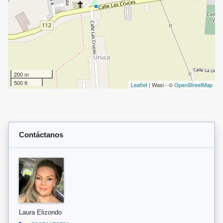
200 m
500 ft
Leaflet
| Wasi - ©
OpenStreetMap
Contáctanos
Laura Elizondo