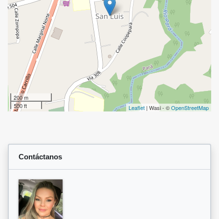
200 m
500 ft
Leaflet
| Wasi - ©
OpenStreetMap
Contáctanos